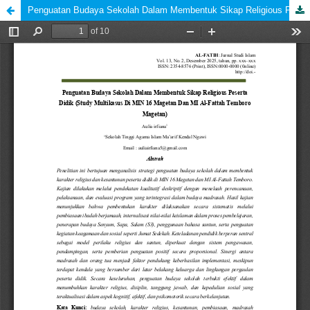
Penguatan Budaya Sekolah Dalam Membentuk Sikap Religious Peserta Didik (Study Multikasus Di MIN 16 Magetan Dan MI Al-Fattah Temboro Magetan)